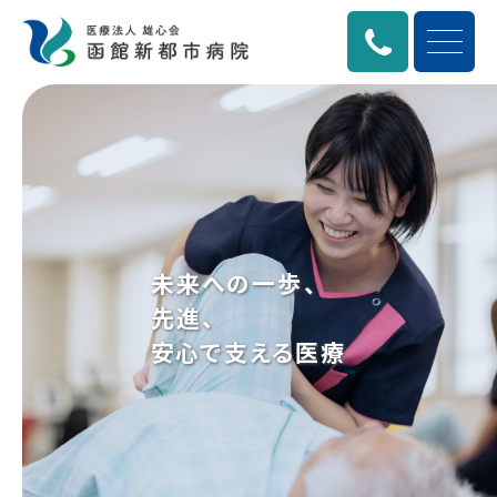
未来への一歩、
先進、
安心
で支える医療