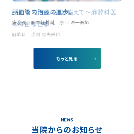
脳血管内治療の進歩。
手術中の「もしも」に備えて〜麻酔科医
病院長 脳神経外科 原口 浩一医師
の精密な仕事〜
麻酔科 小林 康夫医師
もっと⾒る
NEWS
当院からのお知らせ