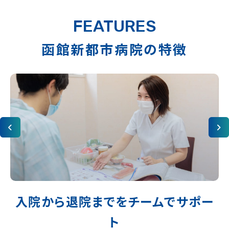
FEATURES
函館新都市病院の特徴
入院から退院までをチームでサポー
継続的なリハビリテーション
ト
健康な明日への手助けとして、急性期から在宅まで
絶え間