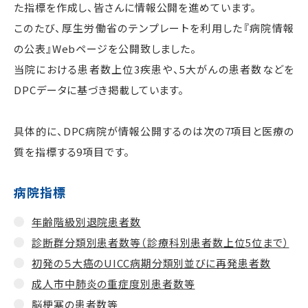
た指標を作成し、皆さんに情報公開を進めています。
このたび、厚生労働省のテンプレートを利用した『病院情報
の公表』Webページを公開致しました。
当院における患者数上位3疾患や、5大がんの患者数などを
DPCデータに基づき掲載しています。
具体的に、DPC病院が情報公開するのは次の7項目と医療の
質を指標する9項目です。
病院指標
年齢階級別退院患者数
診断群分類別患者数等（診療科別患者数上位5位まで）
初発の５大癌のUICC病期分類別並びに再発患者数
成人市中肺炎の重症度別患者数等
脳梗塞の患者数等