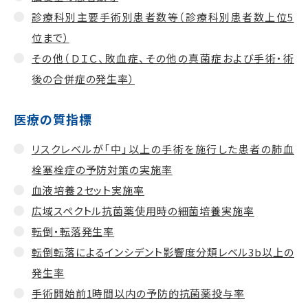
診療科別主要手術別患者数等（診療科別患者数上位5
位まで）
その他（ＤＩＣ、敗血症、その他の真菌症および手術・術
後の合併症の発生率）
医療の質指標
リスクレベルが「中」以上の手術を施行した患者の肺血
栓塞栓症の予防対策の実施率
血液培養２セット実施率
広域スペクトル抗菌薬使用時の細菌培養実施率
転倒・転落発生率
転倒転落によるインシデント影響度分類レベル3b以上の
発生率
手術開始前1時間以内の予防的抗菌薬投与率