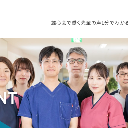
雄心会で働く
先輩の声
1分でわか
NT