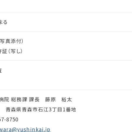
よる
（写真添付）
証（写し）
査
病院 総務課
課長 藤原 裕太
003 青森県青森市石江3丁目1番地
57-8750
iwara@yushinkai.jp